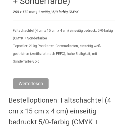
+ Sonderfarbe)
260 x 172 mm | 1-seitig | 5/0-farbig CMYK
Faltschachtel (4 cm x 15 cm x 4 cm) einseitig bedruckt 5/0-farbig
(CMYK + Sonderfarbe)
Topseller: 210g Postkarten-Chromokarton, einseitig weiß
gestrichen (zertifiziert nach PEFC), hohe Steifigkeit, mit
Sonderfarbe Gold
Datenformat: 270 mm x 182 mm
Weiterlesen
Gefalztes Endformat: 4 cm x 15 cm x 4 cm
1-teilig, gestanzt, genutet, einseitig geklebt geliefert
Bestelloptionen: Faltschachtel (4
Bitte verwenden Sie für positive Schriftstärken mindestens 9pt (ca.
cm x 15 cm x 4 cm) einseitig
3,17mm) und bei negativen Schriftstärken mindestens 13pt (ca.
bedruckt 5/0-farbig (CMYK +
4,59mm).